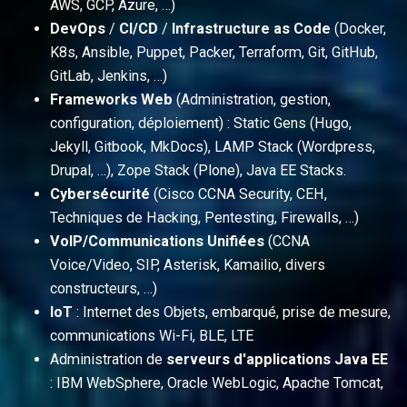
AWS, GCP, Azure, …)
DevOps
/
CI/CD
/
Infrastructure as Code
(Docker,
K8s, Ansible, Puppet, Packer, Terraform, Git, GitHub,
GitLab, Jenkins, …)
Frameworks Web
(Administration, gestion,
configuration, déploiement) : Static Gens (Hugo,
Jekyll, Gitbook, MkDocs), LAMP Stack (Wordpress,
Drupal, …), Zope Stack (Plone), Java EE Stacks.
Cybersécurité
(Cisco CCNA Security, CEH,
Techniques de Hacking, Pentesting, Firewalls, …)
VoIP/Communications Unifiées
(CCNA
Voice/Video, SIP, Asterisk, Kamailio, divers
constructeurs, …)
IoT
: Internet des Objets, embarqué, prise de mesure,
communications Wi-Fi, BLE, LTE
Administration de
serveurs d'applications Java EE
: IBM WebSphere, Oracle WebLogic, Apache Tomcat,
…