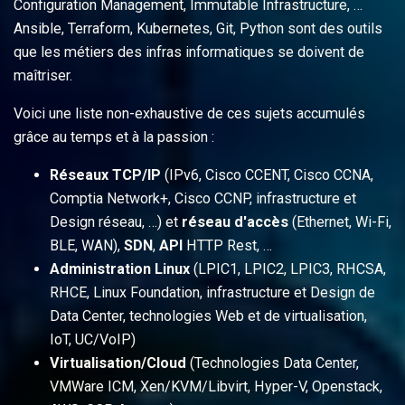
Configuration Management, Immutable Infrastructure, …
Ansible, Terraform, Kubernetes, Git, Python sont des outils
que les métiers des infras informatiques se doivent de
maîtriser.
Voici une liste non-exhaustive de ces sujets accumulés
grâce au temps et à la passion :
Réseaux TCP/IP
(IPv6, Cisco CCENT, Cisco CCNA,
Comptia Network+, Cisco CCNP, infrastructure et
Design réseau, …) et
réseau d'accès
(Ethernet, Wi-Fi,
BLE, WAN),
SDN
,
API
HTTP Rest, …
Administration Linux
(LPIC1, LPIC2, LPIC3, RHCSA,
RHCE, Linux Foundation, infrastructure et Design de
Data Center, technologies Web et de virtualisation,
IoT, UC/VoIP)
Virtualisation/Cloud
(Technologies Data Center,
VMWare ICM, Xen/KVM/Libvirt, Hyper-V, Openstack,